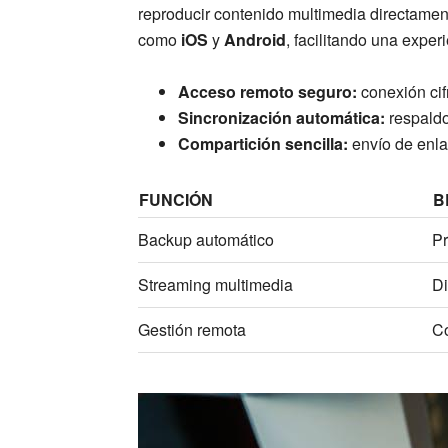
reproducir contenido multimedia directame
como
iOS
y
Android
, facilitando una exper
Acceso remoto seguro:
conexión cif
Sincronización automática:
respaldo
Compartición sencilla:
envío de enla
FUNCIÓN
B
Backup automático
Pr
Streaming multimedia
Di
Gestión remota
Co