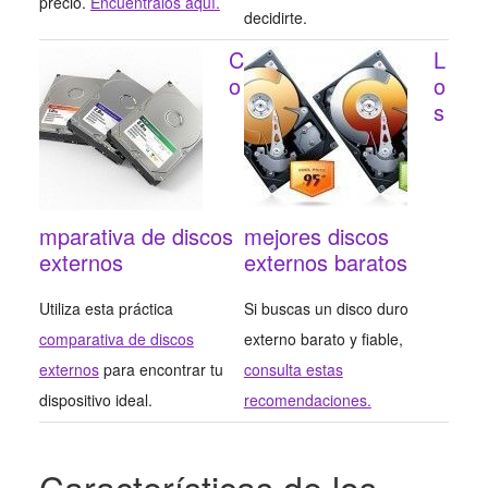
precio.
Encuéntralos aquí.
decidirte.
C
L
o
o
s
mparativa de discos
mejores discos
externos
externos baratos
Utiliza esta práctica
Si buscas un disco duro
comparativa de discos
externo barato y fiable,
externos
para encontrar tu
consulta estas
dispositivo ideal.
recomendaciones.
Características de los