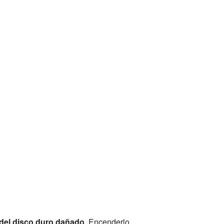
 del disco duro dañado
. Encenderlo