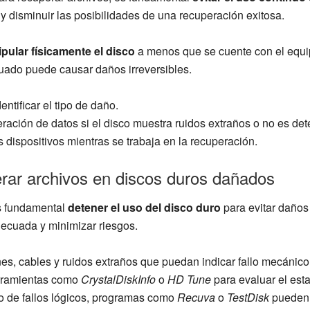
y disminuir las posibilidades de una recuperación exitosa.
ipular físicamente el disco
a menos que se cuente con el equi
uado puede causar daños irreversibles.
ntificar el tipo de daño.
ración de datos si el disco muestra ruidos extraños o no es det
 dispositivos mientras se trabaja en la recuperación.
rar archivos en discos duros dañados
es fundamental
detener el uso del disco duro
para evitar daños 
decuada y minimizar riesgos.
s, cables y ruidos extraños que puedan indicar fallo mecánico
erramientas como
CrystalDiskInfo
o
HD Tune
para evaluar el es
 de fallos lógicos, programas como
Recuva
o
TestDisk
pueden 