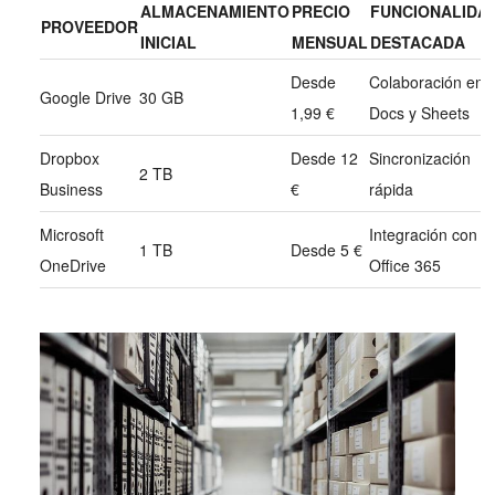
ALMACENAMIENTO
PRECIO
FUNCIONALIDA
PROVEEDOR
INICIAL
MENSUAL
DESTACADA
Desde
Colaboración en
Google Drive
30 GB
1,99 €
Docs y Sheets
Dropbox
Desde 12
Sincronización
2 TB
Business
€
rápida
Microsoft
Integración con
1 TB
Desde 5 €
OneDrive
Office 365