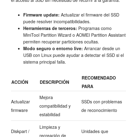
el acceso al SSD sin necesidad de recurrir a la garantía.
Firmware update:
Actualizar el firmware del SSD
puede resolver incompatibilidades.
Herramientas de terceros:
Programas como
MiniTool Partition Wizard o AOMEI Partition Assistant
permiten recuperar particiones ocultas.
Modo seguro o entorno live:
Arrancar desde un
USB con Linux puede ayudar a detectar el SSD si el
sistema principal falla.
RECOMENDADO
ACCIÓN
DESCRIPCIÓN
PARA
Mejora
Actualizar
SSDs con problemas
compatibilidad y
firmware
de reconocimiento
estabilidad
Limpieza y
Diskpart /
Unidades que
recreación de