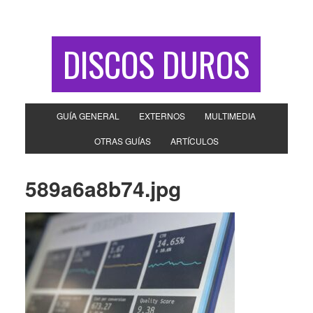
DISCOS DUROS
GUÍA GENERAL
EXTERNOS
MULTIMEDIA
OTRAS GUÍAS
ARTÍCULOS
589a6a8b74.jpg