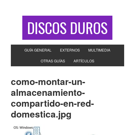
DISCOS DUROS
GUÍA GENERAL
EXTERNOS
MULTIMEDIA
OTRAS GUÍAS
ARTÍCULOS
como-montar-un-
almacenamiento-
compartido-en-red-
domestica.jpg