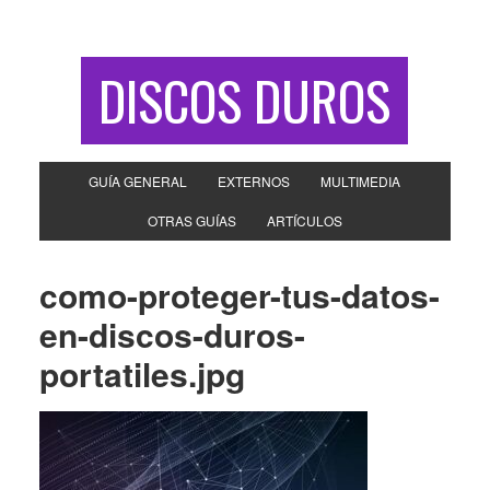
DISCOS DUROS
GUÍA GENERAL
EXTERNOS
MULTIMEDIA
OTRAS GUÍAS
ARTÍCULOS
como-proteger-tus-datos-
en-discos-duros-
portatiles.jpg