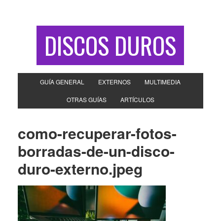
DISCOS DUROS
GUÍA GENERAL
EXTERNOS
MULTIMEDIA
OTRAS GUÍAS
ARTÍCULOS
como-recuperar-fotos-
borradas-de-un-disco-
duro-externo.jpeg