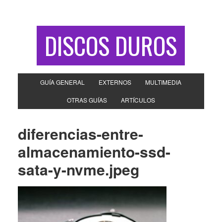
DISCOS DUROS
GUÍA GENERAL
EXTERNOS
MULTIMEDIA
OTRAS GUÍAS
ARTÍCULOS
diferencias-entre-
almacenamiento-ssd-
sata-y-nvme.jpeg