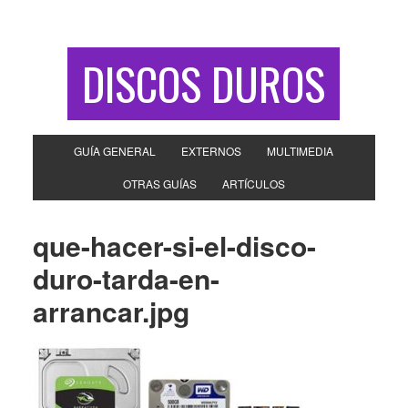
DISCOS DUROS
GUÍA GENERAL
EXTERNOS
MULTIMEDIA
OTRAS GUÍAS
ARTÍCULOS
que-hacer-si-el-disco-
duro-tarda-en-
arrancar.jpg