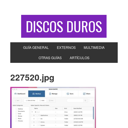
DISCOS DUROS
GUÍA GENERAL
EXTERNOS
MULTIMEDIA
OTRAS GUÍAS
ARTÍCULOS
227520.jpg