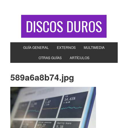
DISCOS DUROS
GUÍA GENERAL
EXTERNOS
MULTIMEDIA
OTRAS GUÍAS
ARTÍCULOS
589a6a8b74.jpg